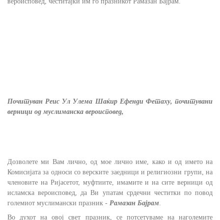
вероисповед, честитајќи им го празникот Рамазан Бајрам.
Почитуван Реис Ул Улема Шаќир Ефенди Фетаху, почитувани
верници од муслиманска вероисповед,
Дозволете ми Вам лично, од мое лично име, како и од името на
Комисијата за односи со верските заедници и религиозни групи, на
членовите на Ријасетот, муфтиите, имамите и на сите верници од
исламска вероисповед, да Ви упатам срдечни честитки по повод
големиот муслимански празник -
Рамазан Бајрам
.
Во духот на овој свет празник, се потсетуваме на наголемите