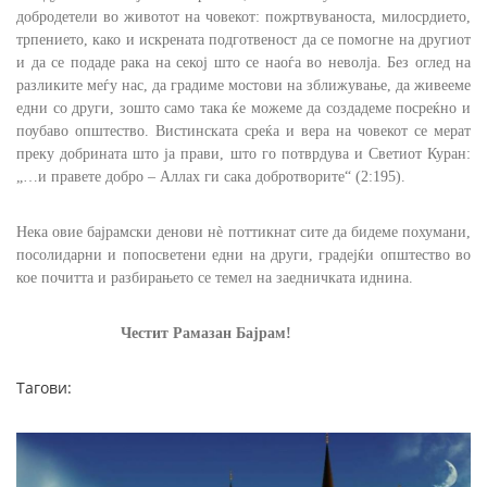
добродетели во животот на човекот:
пожртвуваноста, милосрдието,
трпението, како и искрената подготвеност да се помогне на другиот
и да се подаде рака на секој што се наоѓа во неволја. Без оглед на
разликите меѓу нас, да градиме мостови на зближување, да живееме
едни со други, зошто само така ќе можеме да создадеме посреќно и
поубаво општество. Вистинската среќа и вера на човекот се мерат
преку добрината што ја прави, што го потврдува и Светиот Куран:
„…и правете добро – Аллах ги сака добротворите“ (2:195).
Нека овие бајрамски денови нè поттикнат сите да бидеме похумани,
посолидарни и попосветени едни на други, градејќи општество во
кое почитта и разбирањето се темел на заедничката иднина.
Честит Рамазан Бајрам!
Тагови: