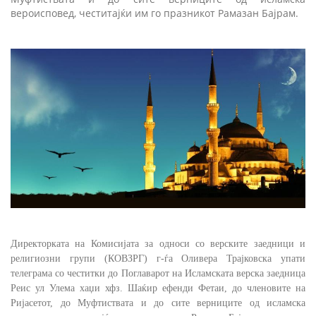
вероисповед, честитајќи им го празникот Рамазан Бајрам.
Директорката на Комисијата за односи со верските заедници и
религиозни групи (КОВЗРГ) г-ѓа Оливера Трајковска упати
телеграма со честитки до Поглаварот на Исламската верска заедница
Реис ул Улема хаџи хфз. Шаќир ефенди Фетаи, до членовите на
Ријасетот, до Муфтиствата и до сите верниците од исламска