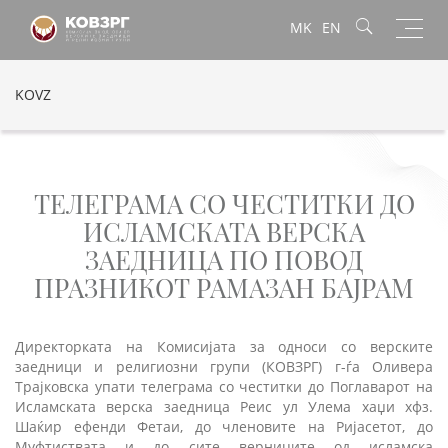
Toggl
MK
EN
navig
KOVZ
ТЕЛЕГРАМА СО ЧЕСТИТКИ ДО
ИСЛАМСКАТА ВЕРСКА
ЗАЕДНИЦА ПО ПОВОД
ПРАЗНИКОТ РАМАЗАН БАЈРАМ
Директорката на Комисијата за односи со верските
заедници и религиозни групи (КОВЗРГ) г-ѓа Оливера
Трајковска упати телеграма со честитки до Поглаварот на
Исламската верска заедница Реис ул Улема хаџи хфз.
Шаќир ефенди Фетаи, до членовите на Ријасетот, до
Муфтиствата и до сите верниците од исламска