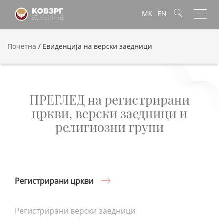
Toggl
MK
EN
navig
Почетна
/
Евиденција на верски заедници
ПРЕГЛЕД на регистрирани
цркви, верски заедници и
религиозни групи
Регистрирани цркви
Регистрирани верски заедници