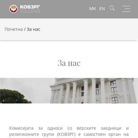
Toggl
MK
EN
navig
Почетна
/
За нас
За нас
Комисијата за односи со верските заедници и
религиозните групи (КОВЗРГ) е самостоен орган на