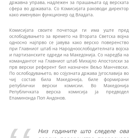
државна управа, надлежен за прашањата од верската
сфера во државата. Со Комисијата раководи директор
како именуван функционер од Владата.
Комисијата своите почетоци ги има уште пред
ослободувањето за времето на Втората Светска војна
односно најпрво се јавува како верско поверенство
при Главниот штаб на Народноослободителната војска
и партизанските одреди на Македонија. Со наредба на
командантот на Главниот штаб Михајло Апостолски за
прв верски референт бил назначен Вељо Манчевски.
По ослободувањето, во сојузната држава Југославија во
чиј состав била Македонија, биле формирани
републички верски комисии. Во Македонија
Републичката верска комисија ја предводел
Епаминонда Поп Андонов.
Низ годините што следеле ова