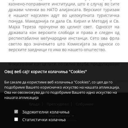
казнено-поправните институции, што е случај во сите
држави членки во НАТО алијансата. Верскиот туризам
е нашиот најсилен адут во целокупната туристичка
понуда. Македонија ги дала Св. Кирил и Методиј и Св.
Мајка Тереза прочуени во целиот свет. Односот на
државата кон верските слободи и права е следен од
респектабилни меѓународни инстанци. Сето ова фрла
светло врз значењето што Комисијата за односи со
верските заедници го има во нашето општество.
Фокусирани кон целите, со силна верба, продолжуваме
напред!
Овој веб сајт користи колачиња "Cookies"
Би сакале да користиме веб колачиња "Cookies", со цел да го
подобриме Вашето корисничко искуство на нашата апликација.
Ова ни овозможува да го подобриме Вашето идно искуство на
нашата апликација
Влада
Претседател
Собрание
Задожителни колачиња
Македонски
Статистички колачња