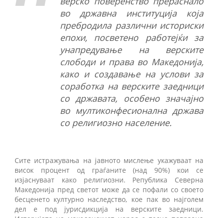
верско поверенство прераснало
во државна институција која
пребродила различни историски
епохи, посветено работејќи за
унапредување на верските
слободи и права во Македонија,
како и создавање на услови за
соработка на верските заедници
со државата, особено значајно
во мултиконфесионална држава
со религиозно население.
Сите истражувања на јавното мислење укажуваат на
висок процент од граѓаните (над 90%) кои се
изјаснуваат како религиозни. Република Северна
Македонија пред светот може да се пофали со своето
бесценето културно наследство, кое пак во најголем
дел е под јурисдикција на верските заедници.