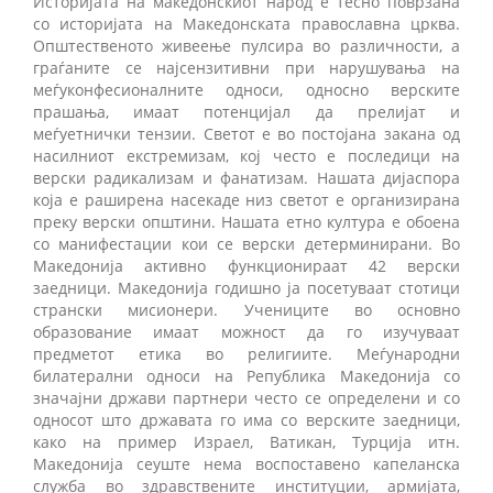
Историјата на македонскиот народ е тесно поврзана
со историјата на Македонската православна црква.
Општественото живеење пулсира во различности, а
граѓаните се најсензитивни при нарушувања на
меѓуконфесионалните односи, односно верските
прашања, имаат потенцијал да прелијат и
меѓуетнички тензии. Светот е во постојана закана од
насилниот екстремизам, кој често е последици на
верски радикализам и фанатизам. Нашата дијаспора
која е раширена насекаде низ светот е организирана
преку верски општини. Нашата етно култура е обоена
со манифестации кои се верски детерминирани. Во
Македонија активно функционираат 42 верски
заедници. Македонија годишно ја посетуваат стотици
странски мисионери. Учениците во основно
образование имаат можност да го изучуваат
предметот етика во религиите. Меѓународни
билатерални односи на Република Македонија со
значајни држави партнери често се определени и со
односот што државата го има со верските заедници,
како на пример Израел, Ватикан, Турција итн.
Македонија сеуште нема воспоставено капеланска
служба во здравствените институции, армијата,