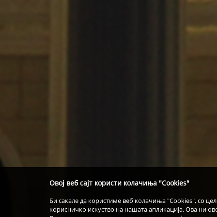
Овој веб сајт користи колачиња "Cookies"
Би сакале да користиме веб колачиња "Cookies", со це
корисничко искуство на нашата апликација. Ова ни о