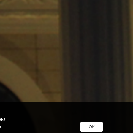
иња
а