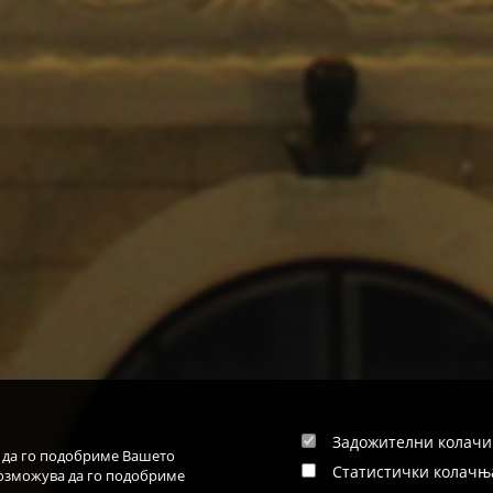
Задожителни колач
л да го подобриме Вашето
Статистички колачњ
возможува да го подобриме