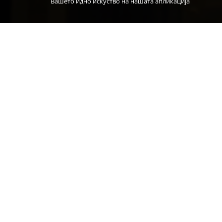
Вашето идно искуство на нашата апликација
LATEST ACTIVITI