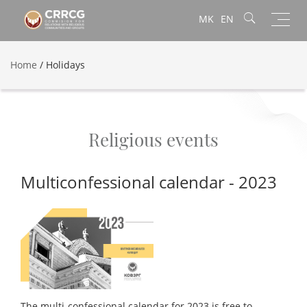
Toggl
MK
EN
navig
Home
/
Holidays
Religious events
Multiconfessional calendar - 2023
The multi-confessional calendar for 2023 is free to