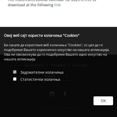
download at the following
link
Овој веб сајт користи колачиња "Cookies"
Би сакале да користиме веб колачиња "Cookies", со цел да го
подобриме Вашето корисничко искуство на нашата апликација.
Ова ни овозможува да го подобриме Вашето идно искуство на
нашата апликација
Government
President
Assembly
Задожителни колачиња
English
Статистички колачња
© 2018 All rights reserved