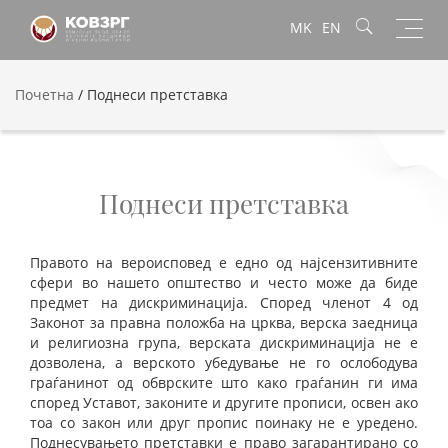
Toggl
MK
EN
navig
Почетна
/
Поднеси претставка
Поднеси претставка
Правото на вероисповед е едно од најсензитивните
сфери во нашето општество и често може да биде
предмет на дискриминација. Според членот 4 од
Законот за правна положба на црква, верска заедница
и религиозна група, верската дискриминација не е
дозволена, а верското убедување не го ослободува
граѓанинот од обврските што како граѓанин ги има
според Уставот, законите и другите прописи, освен ако
тоа со закон или друг пропис поинаку не е уредено.
Поднесувањето претставки е право загарантирано со