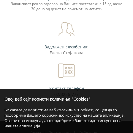
Законскиот рок за одговор на Вашите претставки е 15 односно
30 дена од денот на приемот на истите.
Задолжен службеник:
Елена Стојанова
Контакт телефон
02/3226-777
Овој веб сајт користи колачиња "Cookies"
Би сакале да користиме веб колачиња "Cookies", со цел да го
подобриме Вашето корисничко искуство на нашата апликација.
Ова ни овозможува да го подобриме Вашето идно искуство на
нашата апликација
Влада
Претседател
Собрание