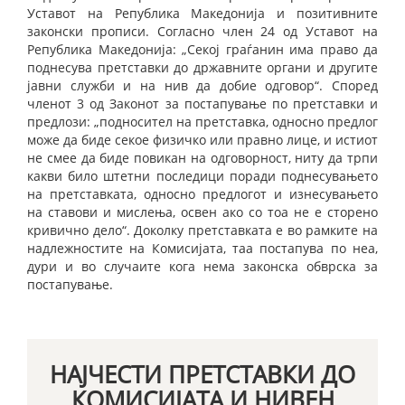
Уставот на Република Македонија и позитивните
законски прописи. Согласно член 24 од Уставот на
Република Македонија: „Секој граѓанин има право да
поднесува претставки до државните органи и другите
јавни служби и на нив да добие одговор“. Според
членот 3 од Законот за постапување по претставки и
предлози: „подносител на претставка, односно предлог
може да биде секое физичко или правно лице, и истиот
не смее да биде повикан на одговорност, ниту да трпи
какви било штетни последици поради поднесувањето
на претставката, односно предлогот и изнесувањето
на ставови и мислења, освен ако со тоа не е сторено
кривично дело“. Доколку претставката е во рамките на
надлежностите на Комисијата, таа постапува по неа,
дури и во случаите кога нема законска обврска за
постапување.
НАЈЧЕСТИ ПРЕТСТАВКИ ДО
КОМИСИЈАТА И НИВЕН