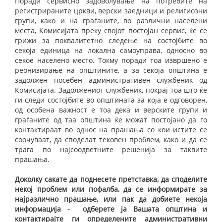
Поради сервисно задоволување на потребите на
регистрираните цркви, верски заедници и религиозни
групи, како и на граѓаните, во различни населени
места, Комисијата преку својот постојан сервис, ќе се
грижи за поквалитетно следење на состојбите во
секоја единица на локална самоуправа, односно во
секое населено место. Токму поради тоа извршено е
реонизирање на општините, а за секоја општина е
задолжен посебен административен службеник од
Комисијата. Задолжениот службеник, покрај тоа што ќе
ги следи состојбите во општината за која е одговорен,
од особена важност е тоа дека и верските групи и
граѓаните од таа општина ќе можат постојано да го
контактираат во однос на прашања со кои истите се
соочуваат, да споделат тековен проблем, како и да се
трага по најсоодветните решенија за таквите
прашања.
Доколку сакате да поднесете претставка, да споделите
некој проблем или пофалба, да се информирате за
најразлично прашање, или пак да добиете некоја
информација - одберете ја Вашата општина и
контактирајте ги определените административни