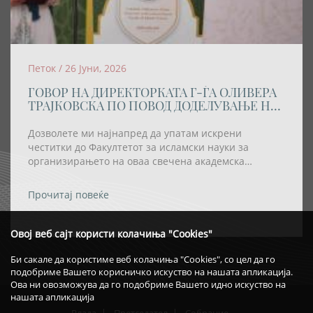
Петок / 26 Јуни, 2026
ГОВОР НА ДИРЕКТОРКАТА Г-ЃА ОЛИВЕРА
ТРАЈКОВСКА ПО ПОВОД ДОДЕЛУВАЊЕ НА
АКАДЕМСКАТА ТИТУЛА „DOCTOR
HONORIS CAUSA” НА РЕИСОТ НА ИВЗ
Дозволете ми најнапред да упатам искрени
честитки до Факултетот за исламски науки за
организирањето на оваа свечена академска
церемонија, како и за одлуката највисокото
академско признание – титулата „Doctor Honoris
Прочитај повеќе
Causa“ – да му биде доделена на Реис-ул-улема Хаџи
Хфз. Шаќир ефенди Фетаи.
Овој веб сајт користи колачиња "Cookies"
Би сакале да користиме веб колачиња "Cookies", со цел да го
подобриме Вашето корисничко искуство на нашата апликација.
Ова ни овозможува да го подобриме Вашето идно искуство на
нашата апликација