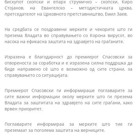
бискупот скопски и епарх струмичко – скопски, Киро
Стојанов, на Евангелско – методистичката црква,
претседателот на Црковното претставништво, Емил Заев.
На средбата се поздравени мерките и чекорите што ги
презема Владата во справувањето со Корона вирусот, во
насока на ефикасна заштита на здравјето на граѓаните.
Изразена е благодарност до премиерот Спасовски за
отвореноста за соработка и е изразена силна поддршка да
биде направено сè што е возможно од сите страни, за
справувањето со ситуацијата.
Премиерот Спасовски ги информираше поглаварите за
сите важни информации околу мерките што ги презема
Владата за заштитата на здравјето на сите граѓани, како
врвен приоритет.
Поглаварите информираа за мерките што тие ги
преземаат за поголема заштита на верниците.