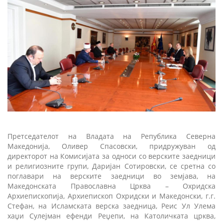
Претседателот на Владата на Република Северна
Македонија, Оливер Спасовски, придружуван од
директорот на Комисијата за односи со верските заедници
и религиозните групи, Даријан Сотировски, се сретна со
поглавари на верските заедници во земјава, на
Македонската Православна Црква – Охридска
Архиепископија, Архиепископ Охридски и Македонски, г.г.
Стефан, на Исламската верска заедница, Реис Ул Улема
хаџи Сулејман ефенди Реџепи, на Католичката црква,