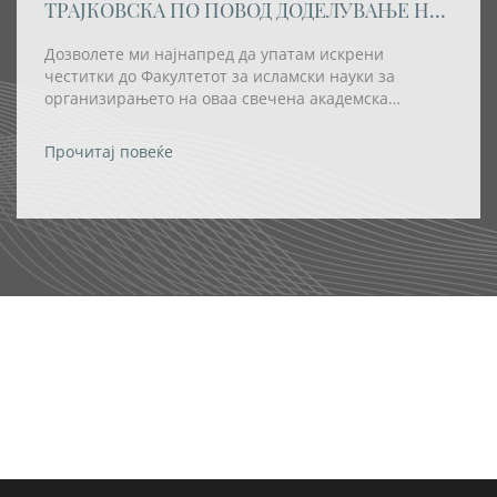
ТРАЈКОВСКА ПО ПОВОД ДОДЕЛУВАЊЕ НА
АКАДЕМСКАТА ТИТУЛА „DOCTOR
HONORIS CAUSA” НА РЕИСОТ НА ИВЗ
Дозволете ми најнапред да упатам искрени
честитки до Факултетот за исламски науки за
организирањето на оваа свечена академска
церемонија, како и за одлуката највисокото
академско признание – титулата „Doctor Honoris
Прочитај повеќе
Causa“ – да му биде доделена на Реис-ул-улема Хаџи
Хфз. Шаќир ефенди Фетаи.