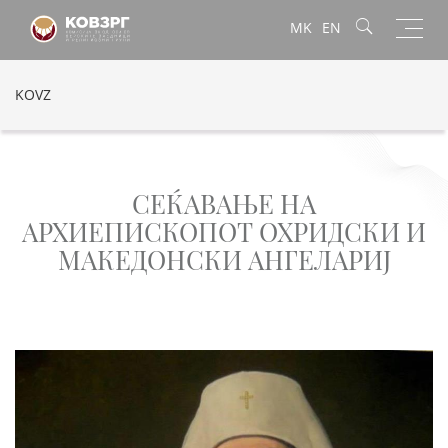
Toggl
MK
EN
navig
KOVZ
СЕЌАВАЊЕ НА
АРХИЕПИСКОПОТ ОХРИДСКИ И
МАКЕДОНСКИ АНГЕЛАРИJ