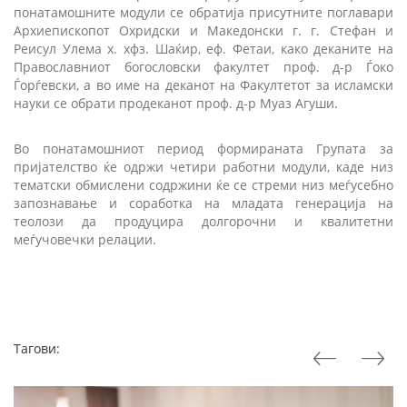
понатамошните модули се обратија присутните поглавари
Архиепископот Охридски и Македонски г. г. Стефан и
Реисул Улема х. хфз. Шаќир, еф. Фетаи, како деканите на
Православниот богословски факултет проф. д-р Ѓоко
Ѓорѓевски, а во име на деканот на Факултетот за исламски
науки се обрати продеканот проф. д-р Муаз Агуши.
Во понатамошниот период формираната Групата за
пријателство ќе одржи четири работни модули, каде низ
тематски обмислени содржини ќе се стреми низ меѓусебно
запознавање и соработка на младата генерација на
теолози да продуцира долгорочни и квалитетни
меѓучовечки релации.
Тагови: