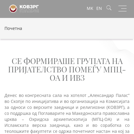
Toggl
MK
EN
navig
Почетна
СЕ ФОРМИРАШЕ ГРУПАТА НА
ПРИЈАТЕЛСТВО ПОМЕЃУ МПЦ-
ОА И ИВЗ
Денес во конгресната сала на хотелот „Александар Палас“
во Скопје по иницијатива и во организација на Комисијата
за односи со верските заедници и религиозни (КОВЗРГ), а
со поддршка од Поглаварите на Македонската православна
црква – Охридска архиепископија (МПЦ-ОА) и на
Исламската верска заедница, како и во соработка со
теолошките факултети се одржа почетниот настан на кој за