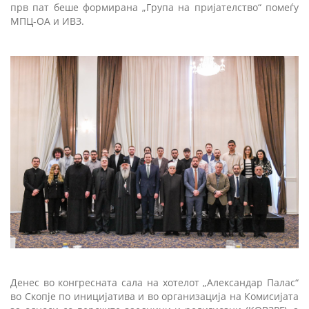
прв пат беше формирана „Група на пријателство“ помеѓу
МПЦ-ОА и ИВЗ.
Денес во конгресната сала на хотелот „Александар Палас“
во Скопје по иницијатива и во организација на Комисијата