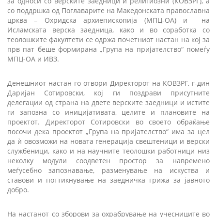
за односи со верските заедници и религиозни (КОВЗРГ), а
со поддршка од Поглаварите на Македонската православна
црква – Охридска архиепископија (МПЦ-ОА) и на
Исламската верска заедница, како и во соработка со
теолошките факултети се одржа почетниот настан на кој за
прв пат беше формирана „Група на пријателство“ помеѓу
МПЦ-ОА и ИВЗ.
Денешниот настан го отвори Директорот на КОВЗРГ, г-дин
Даријан Сотировски, кој ги поздрави присутните
делегации од страна на двете верските заедници и истите
ги запозна со иницијативата, целите и плановите на
проектот. Директорот Сотировски во своето обраќање
посочи дека проектот „Група на пријателство“ има за цел
да ѝ овозможи
на новата генерација свештеници и верски
службеници, како и на научните теолошки работници низ
неколку модули соодветен простор за навремено
меѓусебно запознавање, разменување на искуства и
ставови и поттикнување на заедничка грижа за јавното
добро.
На настанот со зборови за охрабрување на учесниците во