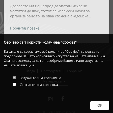
АКАДЕМСКАТА ТИТУЛА „DOCTOR
HONORIS CAUSA” НА РЕИСОТ НА ИВЗ
Дозволете ми најнапред да упатам искрени
честитки до Факултетот за исламски науки за
организирањето на оваа свечена академска
церемонија, како и за одлуката највисокото
академско признание – титулата „Doctor Honoris
Прочитај повеќе
Causa“ – да му биде доделена на Реис-ул-улема Хаџи
Хфз. Шаќир ефенди Фетаи.
Овој веб сајт користи колачиња "Cookies"
Би сакале да користиме веб колачиња "Cookies", со цел да го
подобриме Вашето корисничко искуство на нашата апликација.
Ова ни овозможува да го подобриме Вашето идно искуство на
нашата апликација
Влада
Претседател
Собрание
Задожителни колачиња
Македонски
Статистички колачња
© 2018 All rights reserved