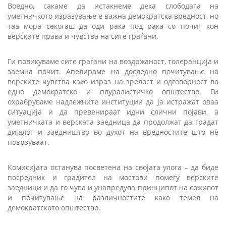
Воедно, сакаме да истакнеме дека слободата на
уметничкото изразување е важна демократска вредност, но
таа мора секогаш да оди рака под рака со почит кон
верските права и чувства на сите граѓани.
Ги повикуваме сите граѓани на воздржаност, толеранција и
заемна почит. Апелираме на доследно почитување на
верските чувства како израз на зрелост и одговорност во
едно демократско и плуралистичко општество. Ги
охрабруваме надлежните институции да ја истражат оваа
ситуација и да превенираат идни слични појави, а
уметничката и верската заедница да продолжат да градат
дијалог и заедништво во духот на вредностите што нè
поврзуваат.
Комисијата останува посветена на својата улога – да биде
посредник и градител на мостови помеѓу верските
заедници и да го чува и унапредува принципот на соживот
и почитување на различностите како темел на
демократското општество.