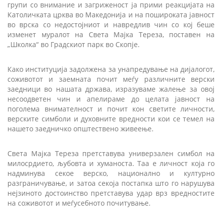
групи со внимание и загриженост ја прими реакцијата на
Католичката црква во Македонија и на пошироката јавност
во врска со недостојниот и навредлив чин со кој беше
изменет муралот на Света Мајка Тереза, поставен на
„Школка“ во Градскиот парк во Скопје.
Како институција задолжена за унапредување на дијалогот,
соживотот и заемната почит меѓу различните верски
заедници во нашата држава, изразуваме жалење за овој
несоодветен чин и апелираме до целата јавност на
поголема внимателност и почит кон светите личности,
верските симболи и духовните вредности кои се темел на
нашето заедничко општествено живеење.
Света Мајка Тереза претставува универзален симбол на
милосрдието, љубовта и хуманоста. Таа е личност која го
надминува секое верско, национално и културно
разграничување, и затоа секоја постапка што го нарушува
нејзиното достоинство претставува удар врз вредностите
на соживотот и меѓусебното почитување.