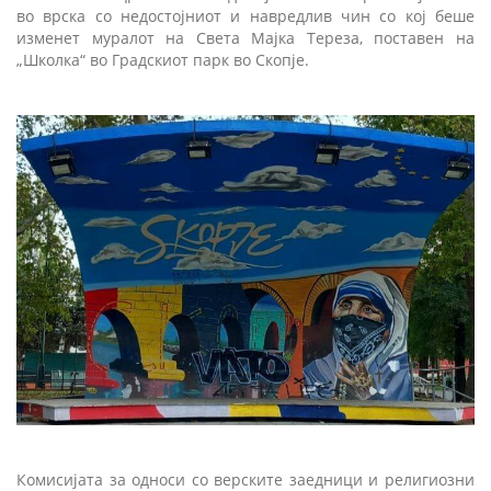
во врска со недостојниот и навредлив чин со кој беше
изменет муралот на Света Мајка Тереза, поставен на
„Школка“ во Градскиот парк во Скопје.
Комисијата за односи со верските заедници и религиозни