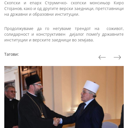
Скопски и епарх Струмичко- скопски монсињор Киро
Стојанов, како и од другите верски заедници, претставници
на државни и образовни институции.
Продолжуваме да го негуваме трендот на
соживот,
солидарност и конструктивен
дијалог помеѓу државните
институции и верските заедници во земјава.
Тагови: