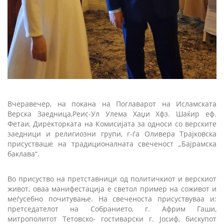
Вчеравечер, на покана на Поглаварот на Исламската
Верска Заедница,Реис-Ул Улема Хаџи Хфз. Шаќир еф.
Фетаи, Директорката на Комисијата за односи со верските
заедници и религиозни групи, г-ѓа Оливера Трајковска
присустваше на традиционалната свеченост „Бајрамска
баклава“.
Во присуство на претставници од политичкиот и верскиот
живот, оваа манифестација е светол пример на соживот и
меѓусебно почитување. На свеченоста присуствуваа и:
претседателот на Собранието, г. Африм Гаши,
митрополитот Тетовско- гостиварски г. Јосиф, бискупот