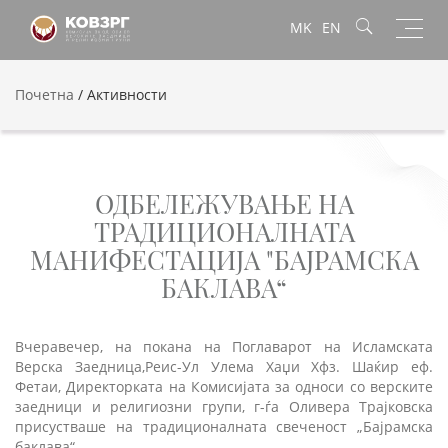
Toggl
MK
EN
navig
Почетна
/
Активности
ОДБЕЛЕЖУВАЊЕ НА
ТРАДИЦИОНАЛНАТА
МАНИФЕСТАЦИЈА "БАЈРАМСКА
БАКЛАВА“
Вчеравечер, на покана на Поглаварот на Исламската
Верска Заедница,Реис-Ул Улема Хаџи Хфз. Шаќир еф.
Фетаи, Директорката на Комисијата за односи со верските
заедници и религиозни групи, г-ѓа Оливера Трајковска
присустваше на традиционалната свеченост „Бајрамска
баклава“.