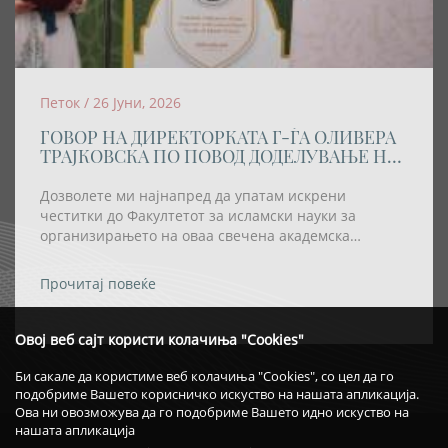
Петок / 26 Јуни, 2026
ГОВОР НА ДИРЕКТОРКАТА Г-ЃА ОЛИВЕРА
ТРАЈКОВСКА ПО ПОВОД ДОДЕЛУВАЊЕ НА
АКАДЕМСКАТА ТИТУЛА „DOCTOR
HONORIS CAUSA” НА РЕИСОТ НА ИВЗ
Дозволете ми најнапред да упатам искрени
честитки до Факултетот за исламски науки за
организирањето на оваа свечена академска
церемонија, како и за одлуката највисокото
академско признание – титулата „Doctor Honoris
Прочитај повеќе
Causa“ – да му биде доделена на Реис-ул-улема Хаџи
Хфз. Шаќир ефенди Фетаи.
Овој веб сајт користи колачиња "Cookies"
Би сакале да користиме веб колачиња "Cookies", со цел да го
подобриме Вашето корисничко искуство на нашата апликација.
Ова ни овозможува да го подобриме Вашето идно искуство на
нашата апликација