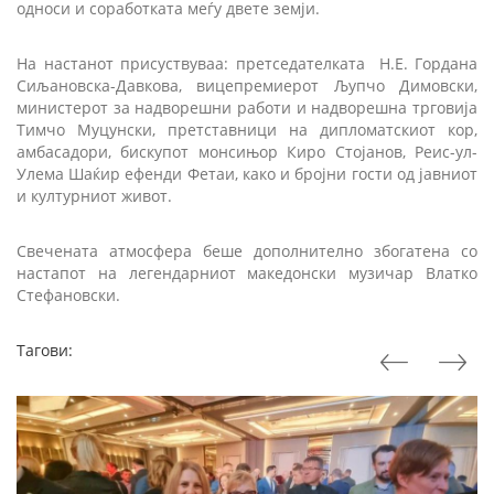
односи и соработката меѓу двете земји.
На настанот присуствуваа: претседателката
Н.Е. Гордана
Сиљановска-Давкова, вицепремиерот Љупчо Димовски,
министерот за надворешни работи и надворешна трговија
Тимчо Муцунски, претставници на дипломатскиот кор,
амбасадори, бискупот монсињор Киро Стојанов, Реис-ул-
Улема Шаќир ефенди Фетаи, како и бројни гости од јавниот
и културниот живот.
Свечената атмосфера беше дополнително збогатена со
настапот на легендарниот македонски музичар Влатко
Стефановски.
Тагови: