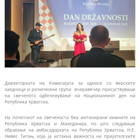
Директорката на Комисијата за односи со верските
заедници и религиозни групи
вчеравечер присуствуваше
на свеченото одбележување на Националниот ден на
Република Хрватска.
На почетокот на свеченоста беа интонирани химните на
Република Хрватска и Македонија, по што следуваше
обраќање на амбасадорката на Република Хрватска, Н.Е.
Нивес Тигањ, која ја истакна важноста на пријателските