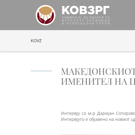
KOVZ
МАКЕДОНСКИОТ
ИМЕНИТЕЛ НА Ц
Интервју со м-р Даријан Сотиров
Интервјуто е објавено на новиот ц