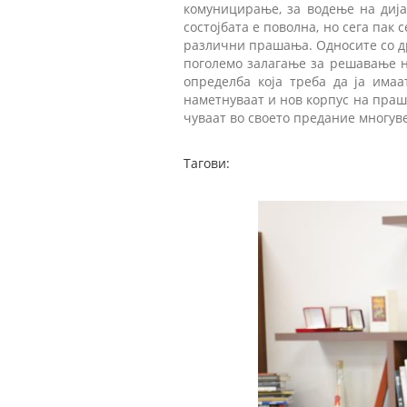
комуницирање, за водење на дија
состојбата е поволна, но сега па
различни прашања. Односите со држ
поголемо залагање за решавање н
определба која треба да ја има
наметнуваат и нов корпус на праша
чуваат во своето предание многув
Тагови: