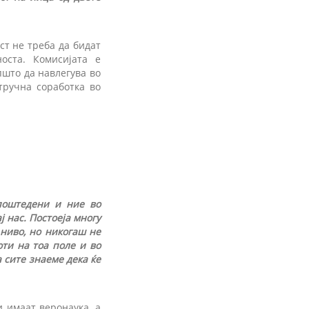
ст не треба да бидат
оста. Комисијата е
пшто да навлегува во
тручна соработка во
поштедени и ние во
ј нас. Постоеја многу
 ниво, но никогаш не
оти на тоа поле и во
 сите знаеме дека ќе
 имаат веронаука, а