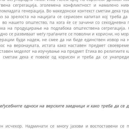
вена сегрегација, зголемена конфликтност и намалено нив
помладата генерација. Во македонски контекст сметам дека т
з за зрелоста на нацијата се сериозен капитал кој треба да
 во нашето општество, па кога ќе се зачини со секојдневна 
чка на продуцирање на подлабока општествена сегрегација. 
дно се развиваат меѓу граѓаните се поволни и корисни, но мо
ерации буди надеж, не смее да ни биде единствен извор на 
нос на веронауката, истата како наставен предмет своеврем
оставен моделот на изучување на предмет Етика во религиите 
ј сметам дека е повеќе од корисен и треба да се унапреди
меѓусебните односи на верските заедници и како треба да се 
н исчекор. Надминати се многу јазови и воспоставени се 