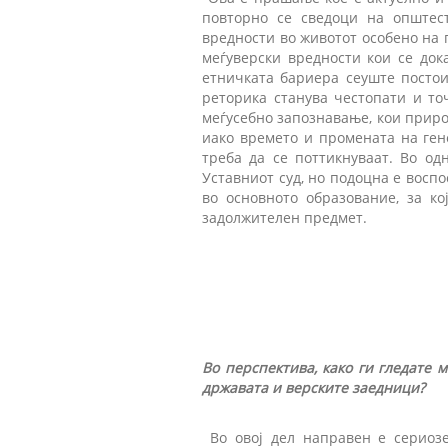
повторно се сведоци на општест
вредности во животот особено на 
меѓуверски вредности кои се дока
етничката бариера сеуште постои
реторика станува честопати и то
меѓусебно запознавање, кои приро
иако времето и промената на ген
треба да се поттикнуваат. Во од
Уставниот суд, но подоцна е восп
во основното образование, за ко
задолжителен предмет.
Во перспектива, како ги гледате 
државата и верските заедници?
Во овој дел направен е сериозе