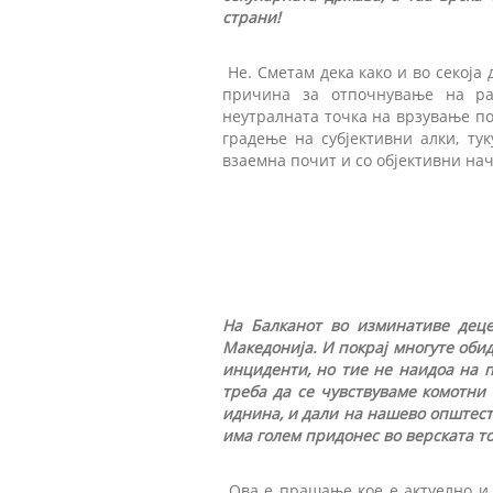
страни!
Не. Сметам дека како и во секоја 
причина за отпочнување на раб
неутралната точка на врзување пом
градење на субјективни алки, ту
взаемна почит и со објективни нач
На Балканот во изминативе дец
Македонија. И покрај многуте обид
инциденти, но тие не наидоа на п
треба да се чувствуваме комотни 
иднина, и дали на нашево општеств
има голем придонес во верската т
Ова е прашање кое е актуелно и 