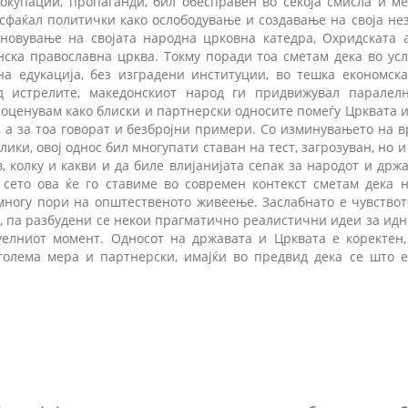
окупации, пропаганди, бил обесправен во секоја смисла и ме
а сфаќал политички како ослободување и создавање на своја не
бновување на својата народна црковна катедра, Охридската а
ска православна црква. Токму поради тоа сметам дека во ус
на едукација, без изградени институции, во тешка економска 
д истрелите, македонскиот народ ги придвижувал паралел
и оценувам како блиски и партнерски односите помеѓу Црквата 
 а за тоа говорат и безбројни примери. Со изминувањето на в
ки, овој однос бил многупати ставан на тест, загрозуван, но 
, колку и какви и да биле влијанијата сепак за народот и држ
а сето ова ќе го ставиме во современ контекст сметам дека 
многу пори на општественото живеење. Заслабнато е чувствот
, па разбудени се некои прагматично реалистични идеи за идн
уелниот момент. Односот на државата и Црквата е коректен
олема мера и партнерски, имајќи во предвид дека се што е