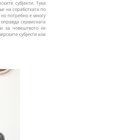
ките субјекти. Тука
ње на соработката по
 но потребно е многу
 оправда сервисната
ци за човештвото ќе
ерските субјекти кои