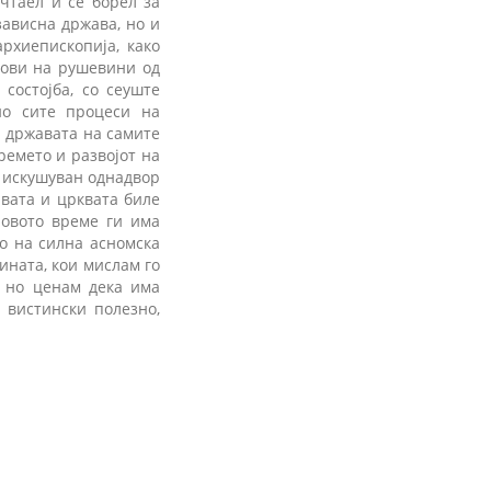
чтаел и се борел за
зависна држава, но и
рхиепископија, како
лови на рушевини од
состојба, со сеуште
но сите процеси на
и државата на самите
ремето и развојот на
и искушуван однадвор
авата и црквата биле
новото време ги има
о на силна асномска
ината, кои мислам го
, но ценам дека има
 вистински полезно,