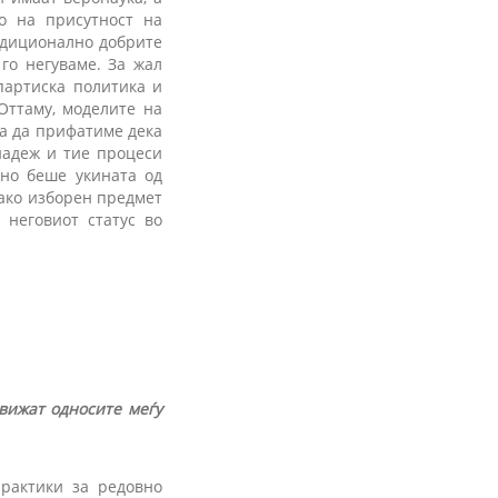
о на присутност на
радиционално добрите
 го негуваме. За жал
партиска политика и
Оттаму, моделите на
ра да прифатиме дека
надеж и тие процеси
ено беше укината од
како изборен предмет
 неговиот статус во
движат односите меѓу
практики за редовно