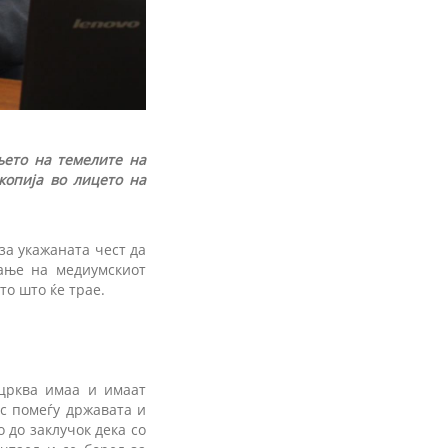
њето на темелите на
копија во лицето на
за укажаната чест да
вање на медиумскиот
то што ќе трае.
црква имаа и имаат
ос помеѓу државата и
 до заклучок дека со