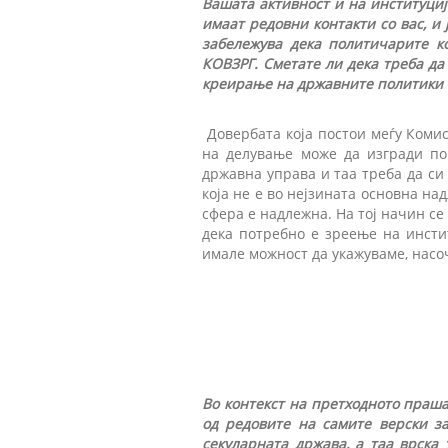
Вашата активност и на институциј
имаат редовни контакти со вас, и 
забележува дека политичарите к
КОВЗРГ. Сметате ли дека треба да
креирање на државните политики 
Довербата која постои меѓу Комиси
на делување може да изгради пов
државна управа и таа треба да си 
која не е во нејзината основна на
сфера е надлежна. На тој начин с
дека потребно е зреење на инсти
имале можност да укажуваме, насо
Во контекст на претходното праша
од редовите на самите верски за
секуларната држава, а таа врска