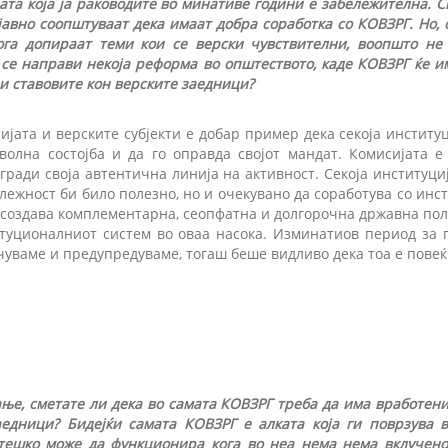
ата која ја раководите во минативе години е забележителна. 
јавно соопштуваат дека имаат добра соработка со КОВЗРГ. Но, о
ога допираат теми кои се верски чувствителни, воопшто не
 се направи некоја реформа во општеството, каде КОВЗРГ ќе и
и ставовите кон верските заедници?
јата и верските субјекти е добар пример дека секоја институц
олна состојба и да го оправда својот мандат. Комисијата е
гради своја автентична линија на активност. Секоја институци
длежност би било полезно, но и очекувано да соработува со инст
е создава комплементарна, сеопфатна и долгорочна државна пол
туционалниот систем во оваа насока. Изминатиов период за
чуваме и предупредуваме, тогаш беше видливо дека тоа е повеќ
ње, сметате ли дека во самата КОВЗРГ треба да има вработени
едници? Бидејќи самата КОВЗРГ е алката која ги поврзува 
 тешко може да функционира кога во неа нема нема вклучено