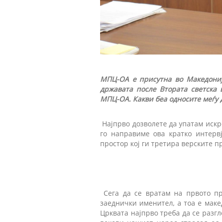
МПЦ-ОА е присутна во Македониј
државата после Втората светска 
МПЦ-ОА. Какви беа односите меѓу д
Најпрво дозволете да упатам искре
го направиме ова кратко интерв
простор кој ги третира верските 
Сега да се вратам на првото п
заеднички именител, а тоа е маке
Црквата најпрво треба да се разгл