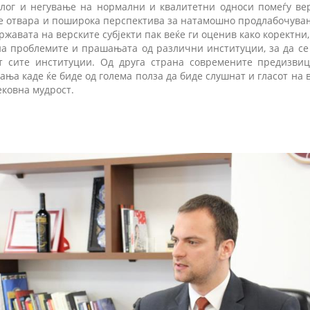
лог и негување на нормални и квалитетни односи помеѓу верс
к се отвара и поширока перспектива за натамошно продлабочува
авата на верските субјекти пак веќе ги оценив како коректни,
а проблемите и прашањата од различни институции, за да се
ат сите институции. Од друга страна современите предизви
ња каде ќе биде од голема полза да биде слушнат и гласот на в
ековна мудрост.