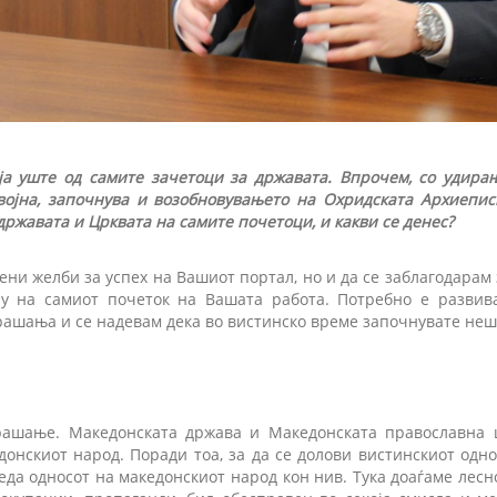
а уште од самите зачетоци за државата. Впрочем, со удира
војна, започнува и возобновувањето на Охридската Архиепис
ржавата и Црквата на самите почетоци, и какви се денес?
ни желби за успех на Вашиот портал, но и да се заблагодарам 
ју на самиот почеток на Вашата работа. Потребно е разви
прашања и се надевам дека во вистинско време започнувате неш
рашање. Македонската држава и Македонската православна 
донскиот народ. Поради тоа, за да се долови вистинскиот одн
еда односот на македонскиот народ кон нив. Тука доаѓаме лесно