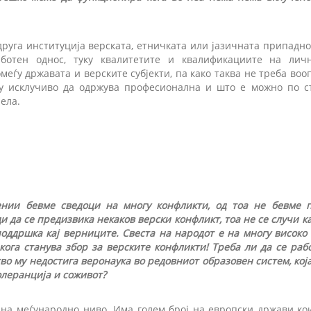
друга институција верската, етничката или јазичната припадно
отен однос, туку квалитетите и квалификациите на личн
еѓу државата и верските субјекти, па како таква не треба воо
ку исклучиво да одржува професионална и што е можно по с
ела.
ении бевме сведоци на многу конфликти, од тоа не бевме 
и да се предизвика некаков верски конфликт, тоа не се случи ка
оддршка кај верниците. Свеста на народот е на многу високо
кога станува збор за верските конфликти! Треба ли да се раб
о му недостига веронаука во редовниот образовен систем, која
олеранција и соживот?
на меѓународно ниво. Има голем број на европски држави кои