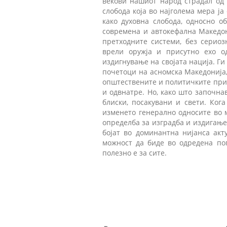
векови нашиот народ страдал од 
слобода која во најголема мера ј
како духовна слобода, односно о
современа и автокефална Македон
претходните системи, без сериоз
врели оружја и присутно ехо о
издигнување на својата нација. Г
почетоци на асномска Македонија,
општествените и политичките прили
и одвнатре. Но, како што започнав
блиски, посакувани и свети. Ког
изменето генерално односите во 
определба за изградба и издигање
бојат во доминантна нијанса акт
можност да биде во одредена пог
полезно е за сите.