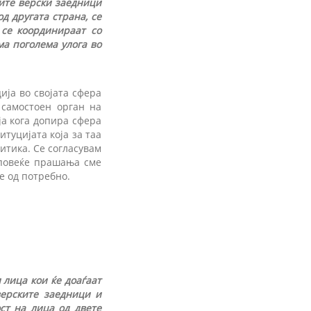
Сите верски заедници
д другата страна, се
 се координираат со
ма поголема улога во
ија во својата сфера
 самостоен орган на
ја кога допира сфера
итуцијата која за таа
итика. Се согласувам
 повеќе прашања сме
е од потребно.
 лица кои ќе доаѓаат
верските заедници и
ст на лица од двете