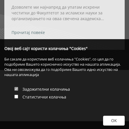
АКАДЕМСКАТА ТИТУЛА „DOCTOR
HONORIS CAUSA” НА РЕИСОТ НА ИВЗ
Дозволете ми најнапред да упатам искрени
честитки до Факултетот за исламски науки за
организирањето на оваа свечена академска
церемонија, како и за одлуката највисокото
академско признание – титулата „Doctor Honoris
Прочитај повеќе
Causa“ – да му биде доделена на Реис-ул-улема Хаџи
Хфз. Шаќир ефенди Фетаи.
Овој веб сајт користи колачиња "Cookies"
Би сакале да користиме веб колачиња "Cookies", со цел да го
подобриме Вашето корисничко искуство на нашата апликација.
Ова ни овозможува да го подобриме Вашето идно искуство на
нашата апликација
Задожителни колачиња
Статистички колачња