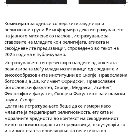
Комисијата за односи со верските заедници и
религиозни групи Ве информира дека истражувањето
на јавното мислење со наслов „Истражување за
ставовите на младите кон религијата, етиката и
секојдневните предизвици“, спроведено во текот на
2025 година е публикувано.
Истражувањето ги презентира наодите од анкетата
реализирана меѓу млади испитаници од средните и
високообразовните институции во Скопје: Православна
богословија „Св. Климент Охридски“, Православен
богословски факултет, Скопје,; Медреса „Иса-Бег“,
Филозофски факултет, Скопје и Факултетот за исламски
науки, Скопје.
Целта на истражувањето беше да се измери како
младите ја перцепираат религиозноста, етиката и
моралните вредности во контекст на секојдневниот
живот и психосоцијалните предизвици, вклучувајќи го
и нивиот став за воведување на религијата во