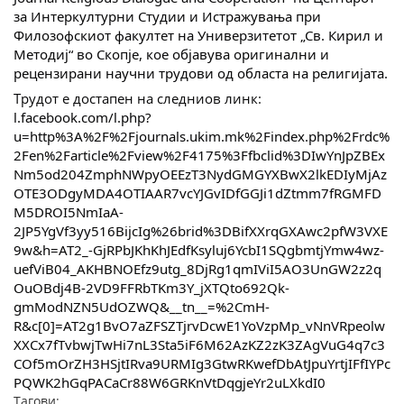
за Интеркултурни Студии и Истражувања при
Филозофскиот факултет на Универзитетот „Св. Кирил и
Методиј“ во Скопје, кое објавува оригинални и
рецензирани научни трудови од областа на религијата.
Трудот е достапен на следниов линк:
l.facebook.com/l.php?
u=http%3A%2F%2Fjournals.ukim.mk%2Findex.php%2Frdc%
2Fen%2Farticle%2Fview%2F4175%3Ffbclid%3DIwYnJpZBEx
Nm5od204ZmphNWpyOEEzT3NydGMGYXBwX2lkEDIyMjAz
OTE3ODgyMDA4OTIAAR7vcYJGvIDfGGJi1dZtmm7fRGMFD
M5DROI5NmIaA-
2JP5YgVf3yy516BijcIg%26brid%3DBifXXrqGXAwc2pfW3VXE
9w&h=AT2_-GjRPbJKhKhJEdfKsyluj6YcbI1SQgbmtjYmw4wz-
uefViB04_AKHBNOEfz9utg_8DjRg1qmIViI5AO3UnGW2z2q
OuOBdj4B-2VD9FFRbTKm3Y_jXTQto692Qk-
gmModNZN5UdOZWQ&__tn__=%2CmH-
R&c[0]=AT2g1BvO7aZFSZTjrvDcwE1YoVzpMp_vNnVRpeolw
XXCx7fTvbwjTwHi7nL3Sta5iF6M62AzKZ2zK3ZAgVuG4q7c3
COf5mOrZH3HSjtIRva9URMIg3GtwRKwefDbAtJpuYrtjIFfIYPc
PQWK2hGqPACaCr88W6GRKnVtDqgjeYr2uLXkdI0
Тагови: