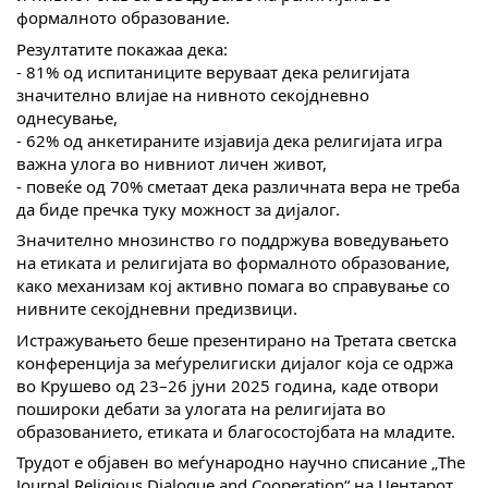
формалното образование.
Резултатите покажаа дека:
- 81% од испитаниците веруваат дека религијата
значително влијае на нивното секојдневно
однесување,
- 62% од анкетираните изјавија дека религијата игра
важна улога во нивниот личен живот,
- повеќе од 70% сметаат дека различната вера не треба
да биде пречка туку можност за дијалог.
Значително мнозинство го поддржува воведувањето
на етиката и религијата во формалното образование,
како механизам кој активно помага во справување со
нивните секојдневни предизвици.
Истражувањето беше презентирано на Третата светска
конференција за меѓурелигиски дијалог која се одржа
во Крушево од 23–26 јуни 2025 година, каде отвори
пошироки дебати за улогата на религијата во
образованието, етиката и благосостојбата на младите.
Трудот е објавен во меѓународно научно списание „The
Journal Religious Dialogue and Cooperation“ на Центарот