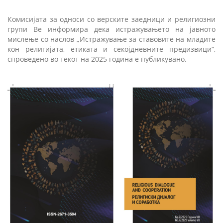
Комисијата за односи со верските заедници и религиозни
групи Ве информира дека истражувањето на јавното
мислење со наслов „Истражување за ставовите на младите
кон религијата, етиката и секојдневните предизвици“,
спроведено во текот на 2025 година е публикувано.