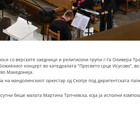
оси со верските заедници и религиозни групи г-ѓа Оливера Трај
Божиќниот концерт во катедралата "Пресвето срце Исусово", во
 во Македонија.
а на мандолинскиот оркестар од Скопје под диригентската пал
сутни беше малата Мартина Трпчевска, која ја исполни компози