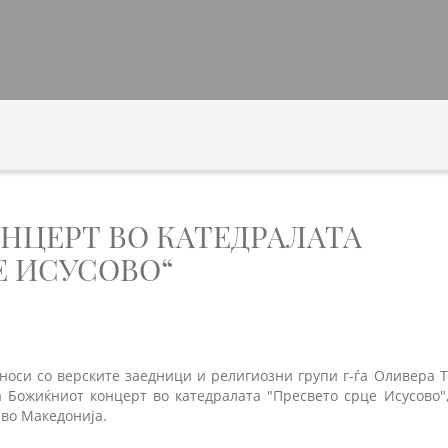
НЦЕРТ ВО КАТЕДРАЛАТА
Е ИСУСОВО“
носи со верските заедници и религиозни групи г-ѓа Оливера Тр
а Божиќниот концерт во катедралата "Пресвето срце Исусово",
 во Македонија.