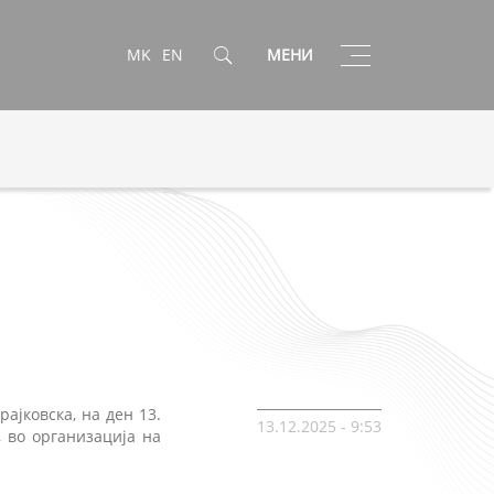
Toggle
MK
EN
МЕНИ
navigation
ајковска, на ден 13.
13.12.2025 - 9:53
 во организација на