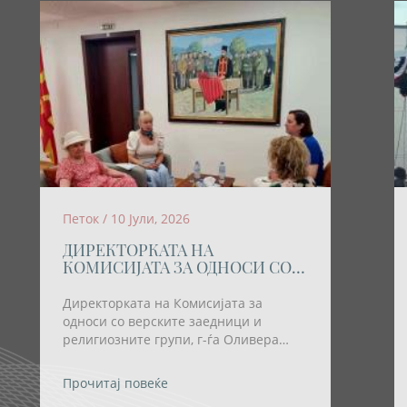
Петок / 10 Јули, 2026
ДИРЕКТОРКАТА НА
КОМИСИЈАТА ЗА ОДНОСИ СО
ВЕРСКИТЕ ЗАЕДНИЦИ И
РЕЛИГИОЗНИТЕ ГРУПИ
Директорката на Комисијата за
ОСТВАРИ РАБОТНА СРЕДБА СО
односи со верските заедници и
ПРЕТСТАВНИЧКИ НА
религиозните групи, г-ѓа Оливера
ХРВАТСКАТА ЗАЕДНИЦА
Трајковска; денеска оствари работна
средба со претставнички на
Прочитај повеќе
Хрватската заедница во нашата земја,