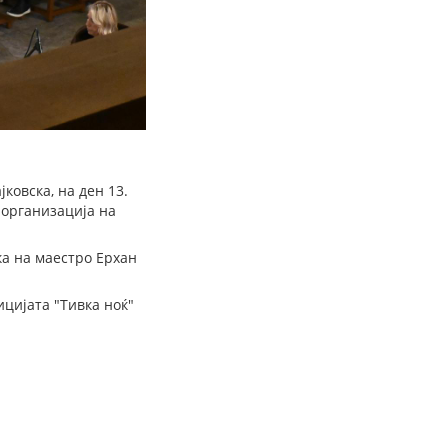
ковска, на ден 13.
 организација на
ка на маестро Ерхан
цијата "Тивка ноќ"