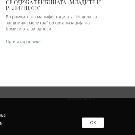
СЕ ОДРЖА ТРИБИНАТА „МЛАДИТЕ И
РЕЛИГИЈАТА“
Во рамките на манифестацијата “Недела за
заедничка молитва” во организација на
Комисијата за односи
Прочитај повеќе
Македонски
иња
а