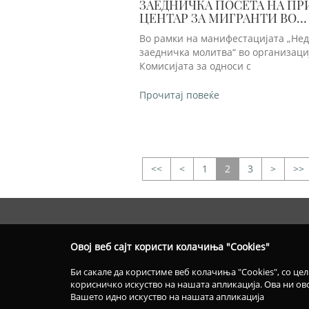
ЗАЕДНИЧКА ПОСЕТА НА П
ЦЕНТАР ЗА МИГРАНТИ ВО
ГЕВГЕЛИЈА
Во рамки на манифестацијата „Нед
заедничка молитва“ во организаци
Комисијата за односи с
Прочитај повеќе
<
1
2
3
>
>>
>>
Овој веб сајт користи колачиња "Cookies"
Би сакале да користиме веб колачиња "Cookies", со це
корисничко искуство на нашата апликација. Ова ни о
Вашето идно искуство на нашата апликација