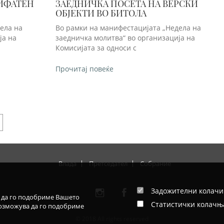
РИФАТЕН
ЗАЕДНИЧКА ПОСЕТА НА ВЕРСКИ
ОБЈЕКТИ ВО БИТОЛА
ела на
Во рамки на манифестацијата „Недела на
ја на
заедничка молитва“ во организација на
Комисијата за односи с
Прочитај повеќе
Влада
Претседател
Собрание
Задожителни колач
л да го подобриме Вашето
Статистички колачњ
возможува да го подобриме
© 2018 All rights reserved