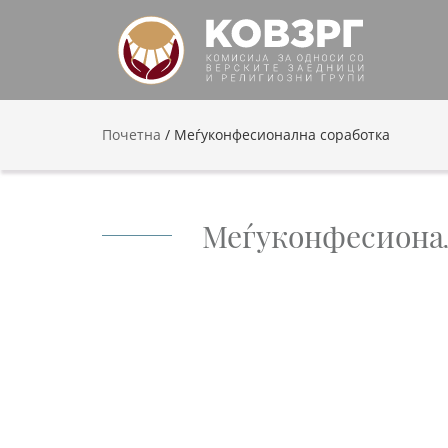
Почетна
/
Меѓуконфесионална соработка
Меѓуконфесиона