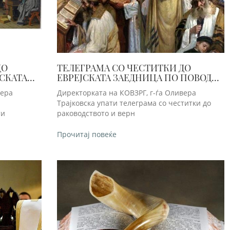
ДО
ТЕЛЕГРАМА СО ЧЕСТИТКИ ДО
СКАТА
ЕВРЕЈСКАТА ЗАЕДНИЦА ПО ПОВОД
ПРАЗНИКОТ ЈОМ КИПУР
вера
Директорката на КОВЗРГ, г-ѓа Оливера
Трајковска упати телеграма со честитки до
ти
раководството и верн
Прочитај повеќе