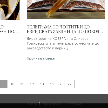
ДО
ТЕЛЕГРАМА СО ЧЕСТИТКИ ДО
ФАН ПО
ЕВРЕЈСКАТА ЗАЕДНИЦА ПО ПОВОД
25
ПРАЗНИКОТ РОШ ХАШАНА
Директорот на КОВЗРГ, г-ѓа Оливера
Трајковска упати телеграма со честитки до
раководството и верниц
Прочитај повеќе
9
10
11
12
13
14
>
>>
Влада
Претседател
Собрание