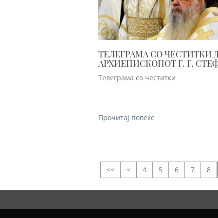
ТЕЛЕГРАМА СО ЧЕСТИТКИ 
АРХИЕПИСКОПОТ Г. Г. СТЕ
ПОВОД НЕГОВИОТ ЈУБИЛЕЈ: 
Телеграма со честитки
ГОДИНИ АРХИЕПИСКО
Прочитај повеќе
<
4
5
6
7
8
>>