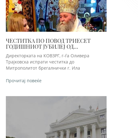
ЧЕСТИТКА ПО ПОВОД ТРИЕСЕТ
ГОДИШНИОТ ЈУБИЛЕЈ ОД
ЗАМОНАШУВАЊЕТО НА
Директорката на КОВЗРГ, г-ѓа Оливера
МИТРОПОЛИТОТ БРЕГАЛНИЧКИ Г.
Трајковска испрати честитка до
ИЛАРИО
Митрополитот брегалнички г. Ила
Прочитај повеќе