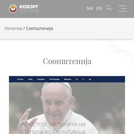
Toggl
MK
EN
navig
Почетна
/
Соопштенија
Соопштенија