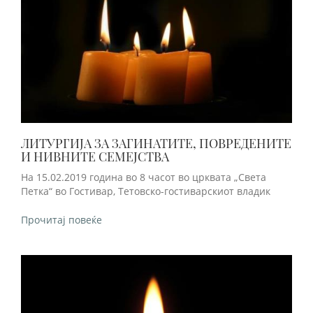
ЛИТУРГИЈА ЗА ЗАГИНАТИТЕ, ПОВРЕДЕНИТЕ
И НИВНИТЕ СЕМЕЈСТВА
На 15.02.2019 година во 8 часот во црквата „Света
Петка“ во Гостивар, Тетовско-гостиварскиот владик
Прочитај повеќе