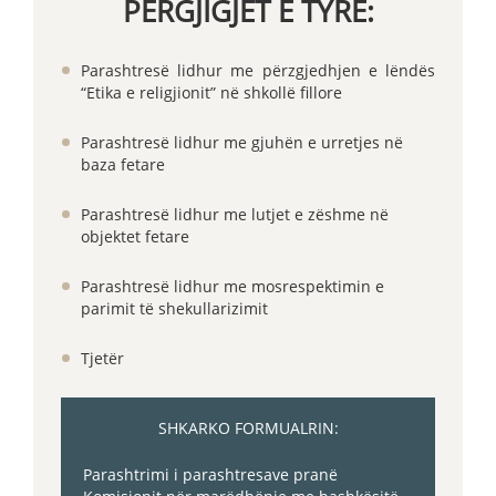
PËRGJIGJET E TYRE:
Parashtresë lidhur me përzgjedhjen e lëndës
“Etika e religjionit” në shkollë fillore
Parashtresë lidhur me gjuhën e urretjes në
baza fetare
Parashtresë lidhur me lutjet e zëshme në
objektet fetare
Parashtresë lidhur me mosrespektimin e
parimit të shekullarizimit
Tjetër
SHKARKO FORMUALRIN:
Parashtrimi i parashtresave pranë