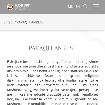
Toggl
MK
EN
navig
Shtepi
/
PARAQIT ANKESË
PARAQIT ANKESË
E drejta e besimit është njëra nga fushat më të ndjeshme
në shoqërinë tonë dhe shpeshherë mund të jetë subjekt i
diskriminimit. Sipas nenit 4 të Ligjit për statusin juridik të
kishës, bashkësisë fetare dhe grupit religjioz,
diskriminimi fetar nuk lejohet, dhe bindja fetare nuk e
liron qytetarin nga detyrimet e tij që i ka sipas
Kushtetutës, ligjeve dhe rregulloreve të tjera, përveç nëse
me ligj ose me ndonjë dispozitë tjetër nuk rregullohet
ndryshe. Parashtresa është e drejtë e garantuar me
Kushtetutën e Republikës së Maqedonisë dhe dispozitat