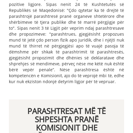
pozitive ligjore. Sipas nenit 24 të Kushtetutës së
Republikës së Maqedonisë: "Çdo qytetar ka të drejtë të
parashtrojë parashtresë pranë organeve shtetërore dhe
shërbimeve të tjera publike dhe të marrë përgjigje për
to". Sipas nenit 3 të Ligjit për veprim ndaj parashtresave
dhe propozimeve: "parashtrues, gjegjësisht propozues
mund të jetë çdo person fizik apo juridik, dhe i njëjti nuk
mund të thirret në përgjegjësi apo të vuajë pasoja të
dëmshme për shkak të parashtrimit të parashtresës,
gjegjësisht propozimit dhe dhënies së deklaratave dhe
shprehjes së mendimeve, përveç nëse me këtë nuk është
bërë vepër penale”. Nëse parashtresa është në
kompetencën e Komisionit, ajo do të veprojë mbi të, edhe
kur nuk ekziston ndonjë detyrim ligjor për të vepruar.
PARASHTRESAT MË TË
SHPESHTA PRANË
KOMISIONIT DHE