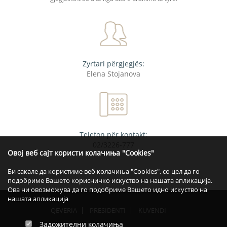
Zyrtari përgjegjës:
Elena Stojanova
Telefon për kontakt:
02/3226-777
Овој веб сајт користи колачиња "Cookies"
Би сакале да користиме веб колачиња "Cookies", со цел да го
подобриме Вашето корисничко искуство на нашата апликација.
Ова ни овозможува да го подобриме Вашето идно искуство на
нашата апликација
QEVERIA
PRESIDENTI
KUVENDI
Задожителни колачиња