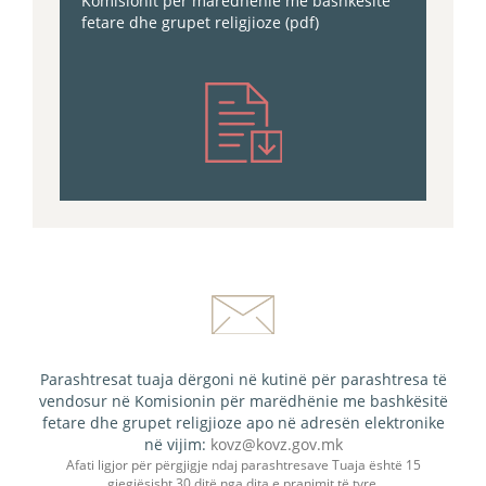
Komisionit për marëdhënie me bashkësitë
fetare dhe grupet religjioze (pdf)
Parashtresat tuaja dërgoni në kutinë për parashtresa të
vendosur në Komisionin për marëdhënie me bashkësitë
fetare dhe grupet religjioze apo në adresën elektronike
në vijim:
kovz@kovz.gov.mk
Afati ligjor për përgjigje ndaj parashtresave Tuaja është 15
gjegjësisht 30 ditë nga dita e pranimit të tyre.