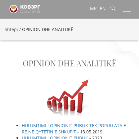
Toggl
MK
EN
navig
Shtepi
/
OPINION DHE ANALITIKË
OPINION DHE ANALITIKË
HULUMTIMI I OPINIONIT PUBLIK TEK POPULLATA E
RE NË QYTETIN E SHKUPIT
- 13.05.2019
HULUMTIMI I OPINIONIT PUBLIK
- 2020