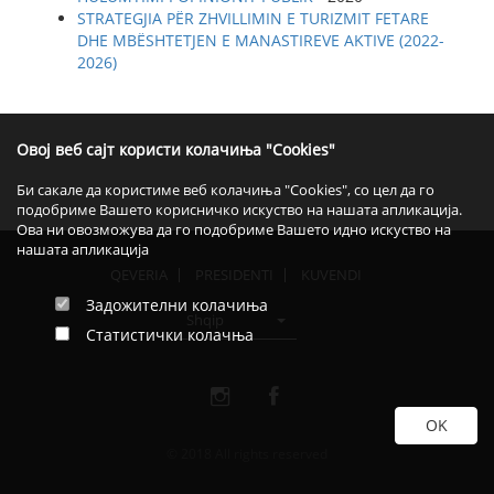
STRATEGJIA PËR ZHVILLIMIN E TURIZMIT FETARE
DHE MBËSHTETJEN E MANASTIREVE AKTIVE (2022-
2026)
Овој веб сајт користи колачиња "Cookies"
Би сакале да користиме веб колачиња "Cookies", со цел да го
подобриме Вашето корисничко искуство на нашата апликација.
Ова ни овозможува да го подобриме Вашето идно искуство на
нашата апликација
QEVERIA
PRESIDENTI
KUVENDI
Задожителни колачиња
Shqip
Статистички колачња
© 2018 All rights reserved