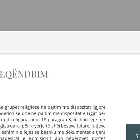
JEQËNDRIM
grupet religjioze në pajtim me dispozitat ligjore
qedonisë dhe në pajtim me dispozitat e Ligjit për
upit religjioz, neni 18 paragrafi 3, lëshon leje për
gjistruara, për kryerje të shërbesave fetare, lutjeve
 lëshimin e lejes së bashku me dokumentet e tjera
S
apësirat e Komisionit apo nëpërmjet postës