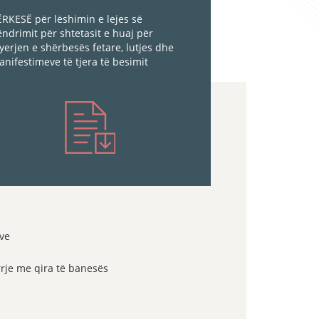
RKESË për lëshimin e lejes së
ndrimit për shtetasit e huaj për
yerjen e shërbesës fetare, lutjes dhe
nifestimeve të tjera të besimit
eve
rje me qira të banesës