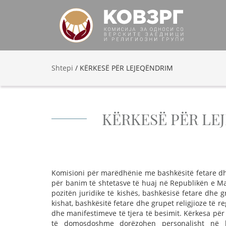
Shtepi
/
KËRKESË PËR LEJEQËNDRIM
KËRKESË PËR LE
Komisioni për marëdhënie me bashkësitë fetare dhe 
për banim të shtetasve të huaj në Republikën e Ma
pozitën juridike të kishës, bashkësisë fetare dhe gr
kishat, bashkësitë fetare dhe grupet religjioze të re
dhe manifestimeve të tjera të besimit. Kërkesa për
të domosdoshme dorëzohen personalisht në h