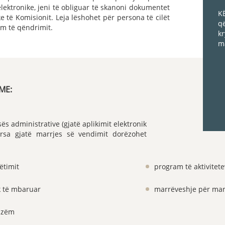
elektronike, jeni të obliguar të skanoni dokumentet
KË
 të Komisionit. Leja lëshohet për persona të cilët
që
m të qëndrimit.
kr
ma
ME:
s administrative (gjatë aplikimit elektronik
rsa gjatë marrjes së vendimit dorëzohet
ëtimit
program të aktivitet
k të mbaruar
marrëveshje për mar
rizëm