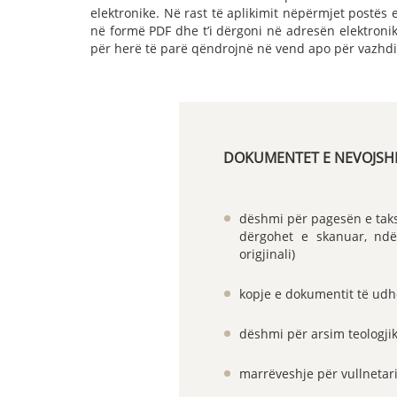
elektronike. Në rast të aplikimit nëpërmjet postës 
në formë PDF dhe t’i dërgoni në adresën elektronike
për herë të parë qëndrojnë në vend apo për vazhdi
DOKUMENTET E NEVOJSH
dëshmi për pagesën e taksë
dërgohet e skanuar, ndë
origjinali)
kopje e dokumentit të udh
dëshmi për arsim teologji
marrëveshje për vullneta