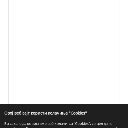
Овој веб сајт користи колачиња "Cookies"
Би сакале да користиме веб колачиња "Cookies", со цел да го