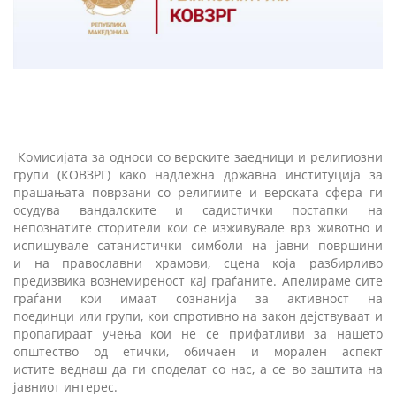
Комисијата за односи со верските заедници и религиозни
групи (КОВЗРГ)
к
ако надлежна државна институција за
прашањата поврзани со религиите и верската сфера ги
осудува вандалските и садистички постапки на
непознатите сторители кои се изживувале врз животно и
испишувале сатанистички симболи на јавни површини
и на православни храмови, сцена која разбирливо
предизвика вознемиреност кај граѓаните. Апелираме сите
граѓани кои имаат сознанија за активност на
поединци или групи, кои спротивно на закон дејствуваат и
пропагираат учења кои не се прифатливи за нашето
општество од етички, обичаен и морален аспект
истите веднаш да ги споделат со нас, а се во заштита на
јавниот интерес.