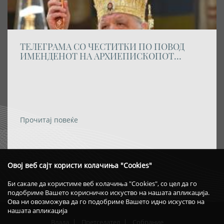
ТЕЛЕГРАМА СО ЧЕСТИТКИ ПО ПОВОД
ИМЕНДЕНОТ НА АРХИЕПИСКОПОТ
ОХРИДСКИ И МАКЕДОНСКИ Г. Г. СТЕФАН
Прочитај повеќе
Овој веб сајт користи колачиња "Cookies"
Би сакале да користиме веб колачиња "Cookies", со цел да го
подобриме Вашето корисничко искуство на нашата апликација.
Ова ни овозможува да го подобриме Вашето идно искуство на
нашата апликација
Влада
Претседател
Собрание