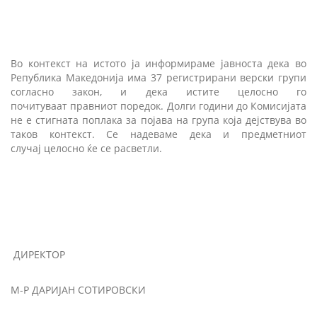
Во контекст на истото ја информираме јавноста дека во
Република Македонија има 37
регистрирани верски групи
согласно закон, и дека истите целосно го
почитуваат правниот поредок. Долги години до Комисијата
не е стигната поплака за појава на група која дејствува во
таков контекст. Се надеваме дека и предметниот
случај целосно ќе се расветли.
ДИРЕКТОР
М-Р ДАРИЈАН СОТИРОВСКИ