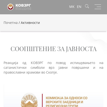
Toggl
MK
EN
navig
Почетна
/
Активности
СООПШТЕНИЕ ЗА ЈАВНОСТА
Реакција од КОВЗРГ по повод испишувањето на
сатанистички симболи врз јавни површини и на
православни храмови во Скопје.