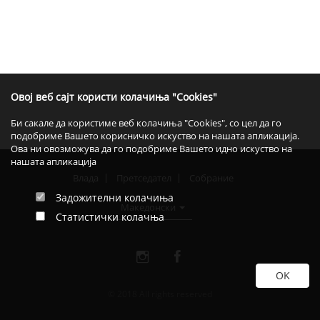
Овој веб сајт користи колачиња "Cookies"
Би сакале да користиме веб колачиња "Cookies", со цел да го
подобриме Вашето корисничко искуство на нашата апликација.
Ова ни овозможува да го подобриме Вашето идно искуство на
нашата апликација
Влада
Претседател
Собрание
Задожителни колачиња
Македонски
Статистички колачња
© 2018 All rights reserved