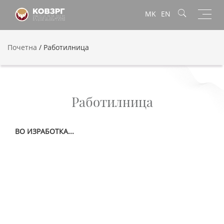
Toggl
MK
EN
navig
Почетна
/
Работилница
Работилница
ВО ИЗРАБОТКА...