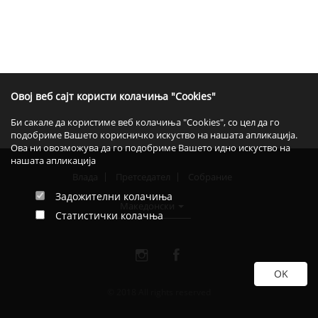
Овој веб сајт користи колачиња "Cookies"
Би сакале да користиме веб колачиња "Cookies", со цел да го
подобриме Вашето корисничко искуство на нашата апликација.
Ова ни овозможува да го подобриме Вашето идно искуство на
нашата апликација
Влада
Претседател
Собрание
Задожителни колачиња
Македонски
Статистички колачња
© 2018 All rights reserved