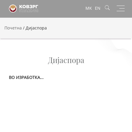
Toggl
MK
EN
navig
Почетна
/
Дијаспора
Дијаспора
ВО ИЗРАБОТКА...