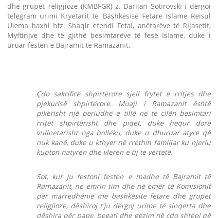
dhe grupet religjioze (KMBFGR) z. Darijan Sotirovski i dërgoi
telegram urimi Kryetarit të Bashkësisë Fetare Islame Reisul
Ulema haxhi hfz. Shaqir efendi Fetai, anëtarëve të Rijasetit,
Myftinjve dhe të gjithë besimtarëve të fesë Islame, duke i
uruar festën e Bajramit të Ramazanit.
Çdo sakrificë shpirtërore sjell frytet e rritjes dhe
pjekurisë shpirtërore. Muaji i Ramazanit është
pikërisht një periudhë e tillë në të cilën besimtari
rritet shpirtërisht dhe piqet, duke hequr dorë
vullnetarisht nga bollëku, duke u dhuruar atyre që
nuk kanë, duke u kthyer në rrethin familjar ku njeriu
kupton natyrën dhe vlerën e tij të vërtetë.
Sot, kur ju festoni festën e madhe të Bajramit të
Ramazanit, në emrin tim dhe në emër të Komisionit
për marrëdhënie me bashkësitë fetare dhe grupet
religjioze, dëshiroj t'ju dërgoj urime të sinqerta dhe
dëshira për paqe, begati dhe gëzim në çdo shtëpi që