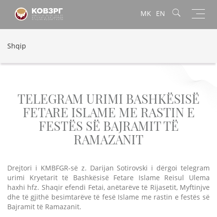
Toggl
MK
EN
navig
Shqip
TELEGRAM URIMI BASHKËSISË
FETARE ISLAME ME RASTIN E
FESTËS SË BAJRAMIT TË
RAMAZANIT
Drejtori i KMBFGR-së z. Darijan Sotirovski i dërgoi telegram
urimi Kryetarit të Bashkësisë Fetare Islame Reisul Ulema
haxhi hfz. Shaqir efendi Fetai, anëtarëve të Rijasetit, Myftinjve
dhe të gjithë besimtarëve të fesë Islame me rastin e festës së
Bajramit të Ramazanit.