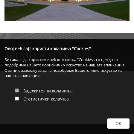
Овој веб сајт користи колачиња "Cookies"
AKTIVITETE TË LIDHURA
Би сакале да користиме веб колачиња "Cookies", со цел да го
подобриме Вашето корисничко искуство на нашата апликација.
Ова ни овозможува да го подобриме Вашето идно искуство на
нашата апликација
Задожителни колачиња
Статистички колачња