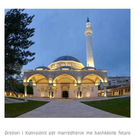
Drejtori i Komisionit për marrëdhënie me bashkësitë fetare