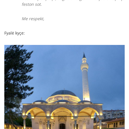
feston sot.
Me respekt,
Fyalë kyçe: