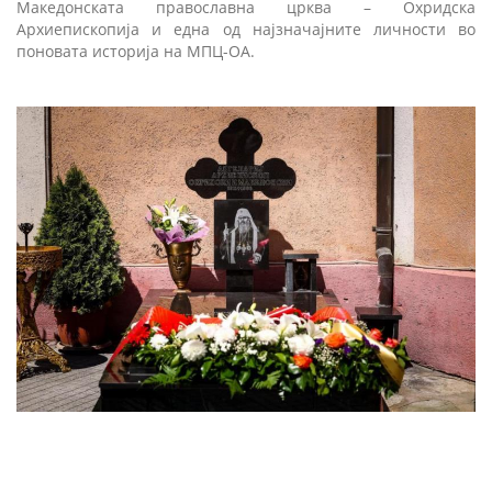
Македонската православна црква – Охридска
Архиепископија и една од најзначајните личности во
поновата историја на МПЦ-ОА.