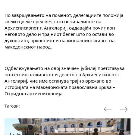
По завршувањето на поменот, делегациите положија 
свежо цвеќе пред вечното почивалиште на 
Архиепископот г. Ангелариј, оддавајќи почит кон 
неговото дело и трајниот белег што го остави во 
духовниот, црковниот и националниот живот на 
македонскиот народ.
Одбележувањето на овој значаен јубилеј претставува 
потсетник на животот и делото на Архиепископот г. 
Ангелариј, чие име останува трајно врежано во 
историјата на Македонската православна црква – 
Охридска архиепископија.
Тагови: