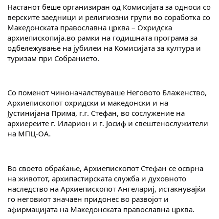
Настанот беше организиран од Комисијата за односи со 
верските заедници и религиозни групи во соработка со 
Македонската православна црква – Охридска 
архиепископија.во рамки на годишната програма за 
одбележување на јубилеи на Комисијата за култура и 
туризам при Собранието.
Со поменот чиноначалствуваше Неговото Блаженство, 
Архиепископот охридски и македонски и на 
Јустинијана Прима, г.г. Стефан, во сослужение на 
архиереите г. Иларион и г. Јосиф и свештенослужители 
на МПЦ-ОА.
Во своето обраќање, Архиепископот Стефан се осврна 
на животот, архипастирската служба и духовното 
наследство на Архиепископот Ангелариј, истакнувајќи 
го неговиот значаен придонес во развојот и 
афирмацијата на Македонската православна црква.