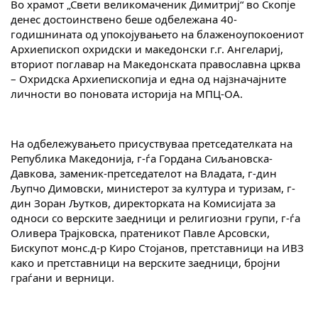
Во храмот „Свети великомаченик Димитриј“ во Скопје 
денес достоинствено беше одбележана 40-
годишнината од упокојувањето на блаженоупокоениот 
Архиепископ охридски и македонски г.г. Ангелариј, 
вториот поглавар на Македонската православна црква 
– Охридска Архиепископија и една од најзначајните 
личности во поновата историја на МПЦ-ОА.
На одбележувањето присуствуваа претседателката на 
Република Македонија, г-ѓа Гордана Сиљановска-
Давкова, заменик-претседателот на Владата, г-дин 
Љупчо Димовски, министерот за култура и туризам, г-
дин Зоран Љутков, директорката на Комисијата за 
односи со верските заедници и религиозни групи, г-ѓа 
Оливера Трајковска, пратеникот Павле Арсовски, 
Бискупот монс.д-р Киро Стојанов, претставници на ИВЗ 
како и претставници на верските заедници, бројни 
граѓани и верници.